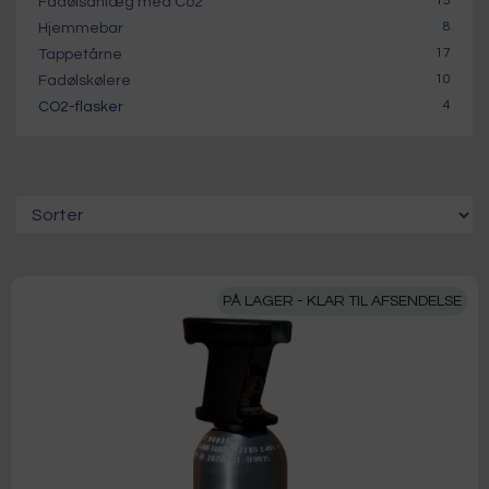
15
Fadølsanlæg med Co2
8
Hjemmebar
17
Tappetårne
10
Fadølskølere
4
CO2-flasker
PÅ LAGER - KLAR TIL AFSENDELSE