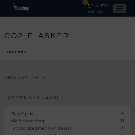
0
KURV
0,00 DKK
CO2-FLASKER
Læs mere
PRODUKTER:
4
I SAMME KATEGORI
16
Plug 'n' play
33
Alle fadølsanlæg
19
Fadølsanlæg med kompressor