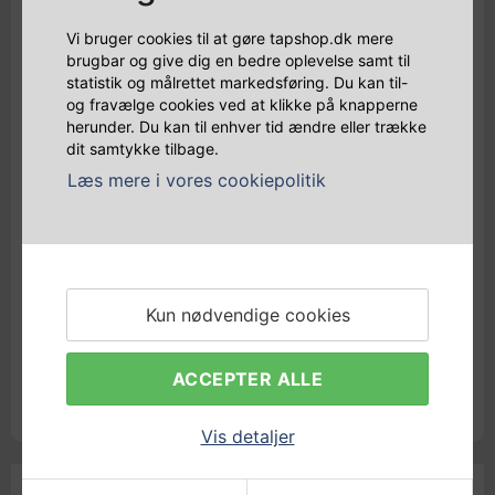
Vi bruger cookies til at gøre tapshop.dk mere
brugbar og give dig en bedre oplevelse samt til
statistik og målrettet markedsføring. Du kan til-
og fravælge cookies ved at klikke på knapperne
herunder. Du kan til enhver tid ændre eller trække
dit samtykke tilbage.
Læs mere i vores cookiepolitik
CO2-FLASKER
CO₂-FLASKE À 6 KG. MED KULSYRE
Kun nødvendige cookies
2.000,00 DKK
ACCEPTER ALLE
Prisen er inkl. moms
Vis detaljer
PÅ LAGER - KLAR TIL AFSENDELSE