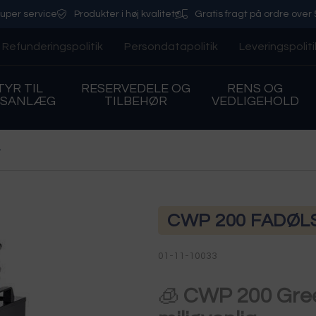
uper service
Produkter i høj kvalitet
Gratis fragt på ordre over 
Refunderingspolitik
Persondatapolitik
Leveringspoliti
YR TIL
RESERVEDELE OG
RENS OG
LSANLÆG
TILBEHØR
VEDLIGEHOLD
r
CWP 200 FADØL
01-11-10033
🧊
CWP 200 Green