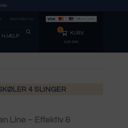
599.-
k
Kontakt os
0
KURV
HJÆLP
0,00 DKK
SKØLER 4 SLINGER
 Line – Effektiv &