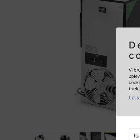
D
c
Vi br
oplev
cooki
trækk
Læs 
Ku