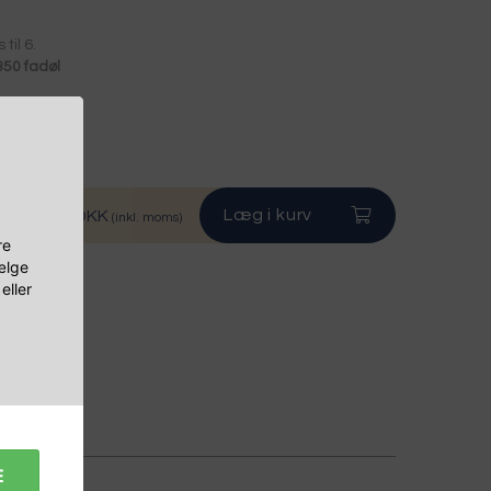
til 6.
350 fadøl
kke.
r
Læg i kurv
12.493,75 DKK
(inkl. moms)
re
vælge
eller
E