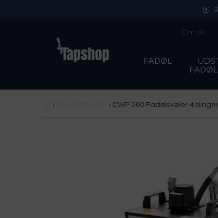
S
Om os
FADØL
UDST
FADØ
›
Alle produkter
›
CWP 200 Fadølskøler 4 slinge