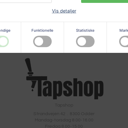
Vis detaljer
ndige
Funktionelle
Statistiske
Mark
Tapshop
Strandvejen 42
.
8300
Odder
Mandag-torsdag 8.00-16.00
Fredag 8.00-15.00