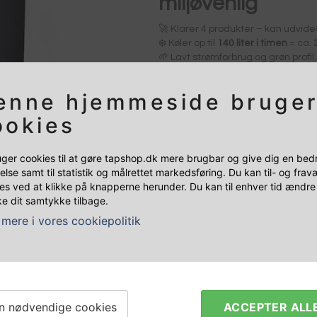
miljøvenlig
🚀 Klarer 4 produkter – kan udvides 
❄️ Køler op til
140 liter i timen
= ca.
🌱 Lavt strømforbrug og grøn profil.
🧩 Tappehane og tårn medfølger i
enne hjemmeside bruge
ookies
+
-
à
uger cookies til at gøre tapshop.dk mere brugbar og give dig en bed
else samt til statistik og målrettet markedsføring. Du kan til- og fra
es ved at klikke på knapperne herunder. Du kan til enhver tid ændre 
e dit samtykke tilbage.
mere i vores cookiepolitik
n nødvendige cookies
ACCEPTER ALL