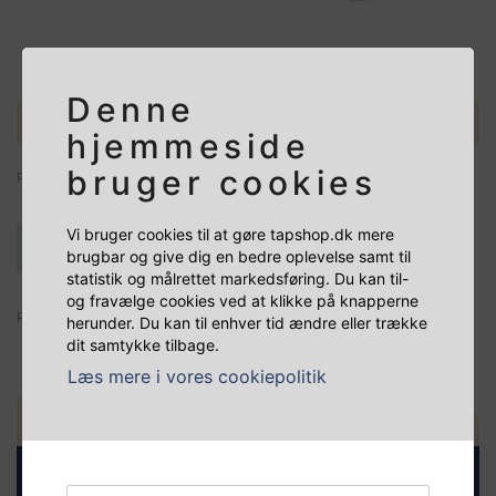
Denne
FLASKENØGLE CO2/N2 30/32
hjemmeside
bruger cookies
R01-12-10111
Vi bruger cookies til at gøre tapshop.dk mere
På lager - Klar til afsendelse
brugbar og give dig en bedre oplevelse samt til
statistik og målrettet markedsføring. Du kan til-
og fravælge cookies ved at klikke på knapperne
Passer til Kulsyre- (30) og Nitrogenflaske (32)
herunder. Du kan til enhver tid ændre eller trække
dit samtykke tilbage.
Læs mere i vores cookiepolitik
137,50 DKK
+
-
à
(inkl. moms)
Læg i kurv