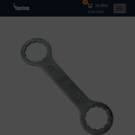
0
KURV
0,00 DKK