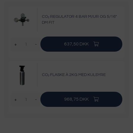
CO₂ REGULATOR 4 BAR M/UR OG 5/16"
DM FIT
637,50 DKK
+
-
CO₂ FLASKE À 2KG MED KULSYRE
968,75 DKK
+
-