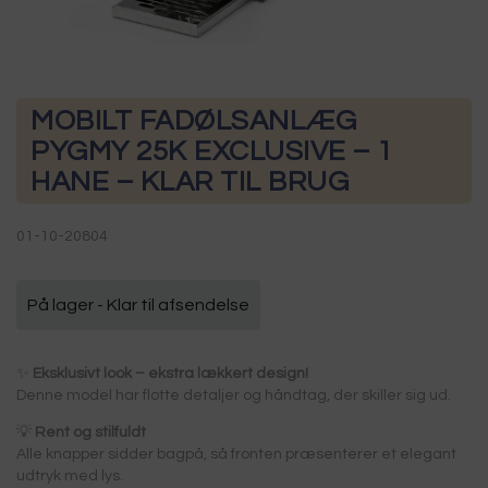
MOBILT FADØLSANLÆG
PYGMY 25K EXCLUSIVE – 1
HANE – KLAR TIL BRUG
01-10-20804
På lager - Klar til afsendelse
✨
Eksklusivt look – ekstra lækkert design!
Denne model har flotte detaljer og håndtag, der skiller sig ud.
💡
Rent og stilfuldt
Alle knapper sidder bagpå, så fronten præsenterer et elegant
udtryk med lys.