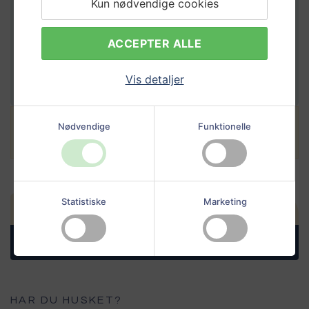
Kun nødvendige cookies
RENSEKIT
ACCEPTER ALLE
TILFØJ
999,00 DKK
Vis detaljer
Grundet størrelsen på dette produkt, vil der 
Nødvendige
Funktionelle
automatisk tilføres et pallegebyr i kurven
Statistiske
Marketing
6.800,00 DKK
+
-
à
(inkl. moms)
Læg i kurv
HAR DU HUSKET?