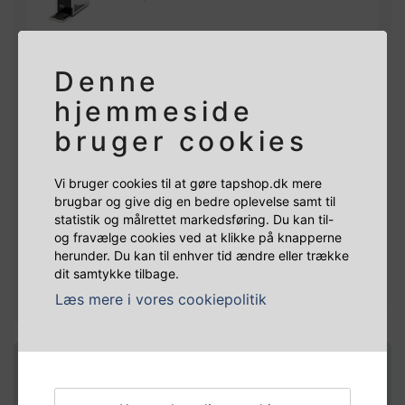
Denne
1 × FADKOBLING S-TYPE UP 1/2" - TECFLO
hjemmeside
bruger cookies
595,00 DKK
Rediger
Vi bruger cookies til at gøre tapshop.dk mere
brugbar og give dig en bedre oplevelse samt til
statistik og målrettet markedsføring. Du kan til-
1 × DM FIT LIGE MED GEVIND
og fravælge cookies ved at klikke på knapperne
herunder. Du kan til enhver tid ændre eller trække
dit samtykke tilbage.
Læs mere i vores cookiepolitik
Vis
3
mere
TILVALGSPRODUKTER