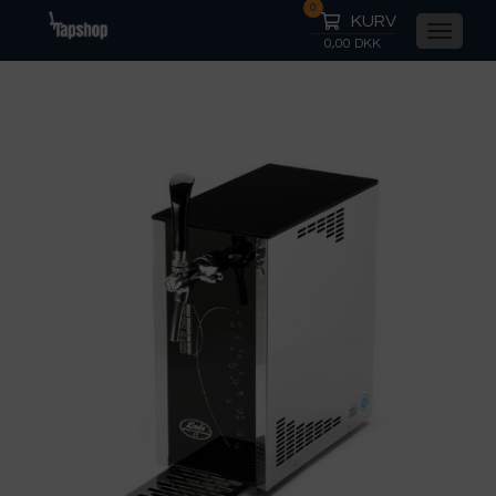
0
KURV
0,00 DKK