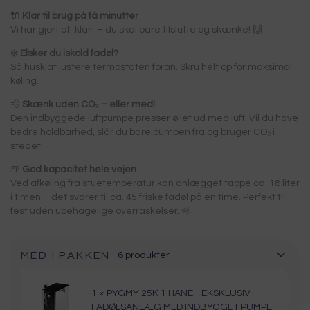
🔌
Klar til brug på få minutter
Vi har gjort alt klart – du skal bare tilslutte og skænke! 🙌
❄️
Elsker du iskold fadøl?
Så husk at justere termostaten foran. Skru helt op for maksimal
køling.
💨
Skænk uden CO₂ – eller med!
Den indbyggede luftpumpe presser øllet ud med luft. Vil du have
bedre holdbarhed, slår du bare pumpen fra og bruger CO₂ i
stedet.
🍺
God kapacitet hele vejen
Ved afkøling fra stuetemperatur kan anlægget tappe ca. 18 liter
i timen – det svarer til ca. 45 friske fadøl på en time. Perfekt til
fest uden ubehagelige overraskelser. 🌞
MED I PAKKEN
6
produkter
1 × PYGMY 25K 1 HANE - EKSKLUSIV
FADØLSANLÆG MED INDBYGGET PUMPE