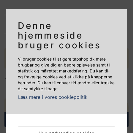
Denne
hjemmeside
bruger cookies
RENSEDUNK STÅL 5 LITER
Vi bruger cookies til at gøre tapshop.dk mere
KEYKEG LINDR
brugbar og give dig en bedre oplevelse samt til
statistik og målrettet markedsføring. Du kan til-
og fravælge cookies ved at klikke på knapperne
01-23-10095
herunder. Du kan til enhver tid ændre eller trække
dit samtykke tilbage.
Læs mere i vores cookiepolitik
1.549,00 DKK
+
-
à
(inkl. moms)
Læg i kurv