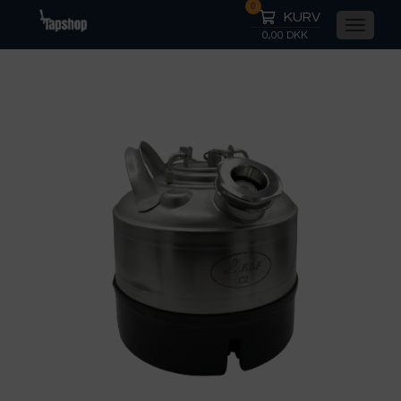
0
KURV
0,00 DKK